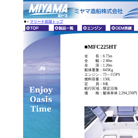
■＞
マリーナ岩国トップ
■MFC225HT
全 長：6.75m
全 幅：2.40m
全 深：1.20m
船体重量：845Kg
エンジン：75～115PS
燃料容量：150L
定 員：8名
航行区域：限定沿海
価 格：艇体単体 2,294,250円